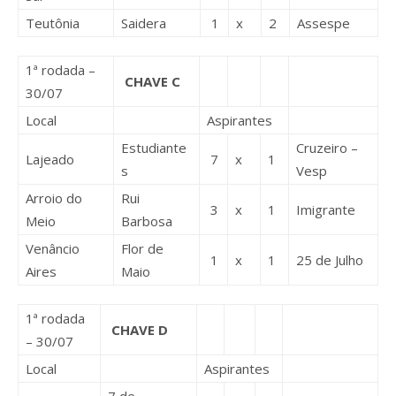
Teutônia
Saidera
1
x
2
Assespe
1ª rodada –
CHAVE C
30/07
Local
Aspirantes
Estudiante
Cruzeiro –
Lajeado
7
x
1
s
Vesp
Arroio do
Rui
3
x
1
Imigrante
Meio
Barbosa
Venâncio
Flor de
1
x
1
25 de Julho
Aires
Maio
1ª rodada
CHAVE D
– 30/07
Local
Aspirantes
7 de