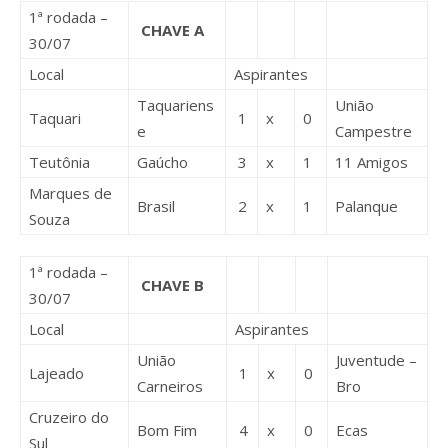
1ª rodada –
CHAVE A
30/07
Local
Aspirantes
Taquariens
União
Taquari
1
x
0
e
Campestre
Teutônia
Gaúcho
3
x
1
11 Amigos
Marques de
Brasil
2
x
1
Palanque
Souza
1ª rodada –
CHAVE B
30/07
Local
Aspirantes
União
Juventude –
Lajeado
1
x
0
Carneiros
Bro
Cruzeiro do
Bom Fim
4
x
0
Ecas
Sul