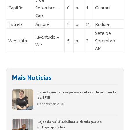
Capitão
Setembro –
0
x
1
Guarani
Cap
Estrela
Aimoré
1
x
2
Rudibar
Sete de
Juventude –
Westfália
5
x
3
Setembro –
We
AM
Mais Notícias
Investimento em pessoas eleva desempenho
da 3F1B
8 de agosto de 2026
Lajeado vai disciplinar a circulação de
autopropelidos