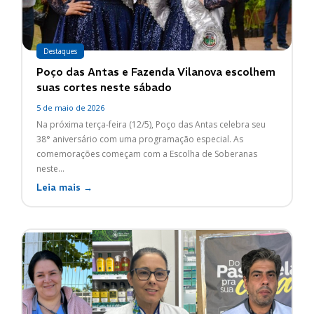
Destaques
Poço das Antas e Fazenda Vilanova escolhem
suas cortes neste sábado
5 de maio de 2026
Na próxima terça-feira (12/5), Poço das Antas celebra seu
38° aniversário com uma programação especial. As
comemorações começam com a Escolha de Soberanas
neste...
Leia mais →