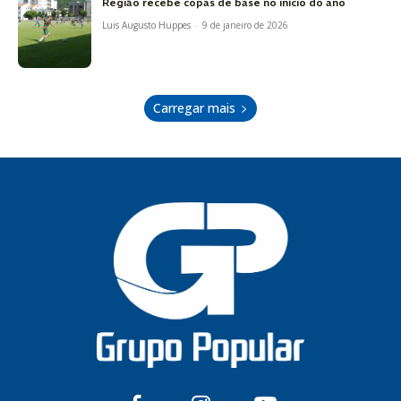
Região recebe copas de base no início do ano
Luis Augusto Huppes
-
9 de janeiro de 2026
Carregar mais