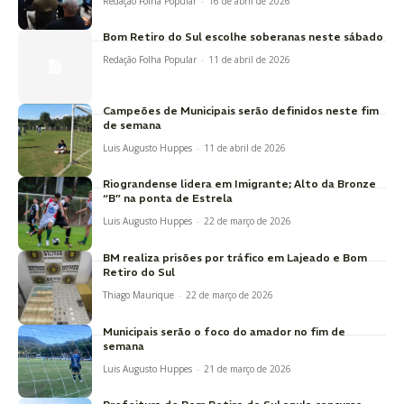
Redação Folha Popular
-
16 de abril de 2026
Bom Retiro do Sul escolhe soberanas neste sábado
Redação Folha Popular
-
11 de abril de 2026
Campeões de Municipais serão definidos neste fim
de semana
Luis Augusto Huppes
-
11 de abril de 2026
Riograndense lidera em Imigrante; Alto da Bronze
“B” na ponta de Estrela
Luis Augusto Huppes
-
22 de março de 2026
BM realiza prisões por tráfico em Lajeado e Bom
Retiro do Sul
Thiago Maurique
-
22 de março de 2026
Municipais serão o foco do amador no fim de
semana
Luis Augusto Huppes
-
21 de março de 2026