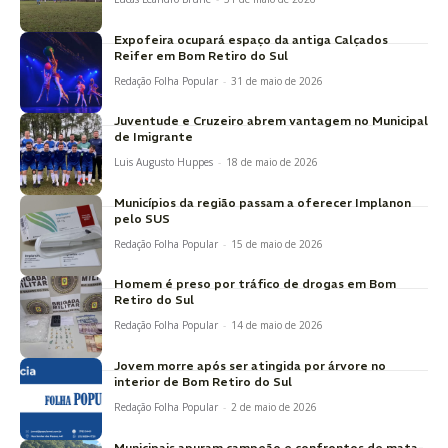
Expofeira ocupará espaço da antiga Calçados
Reifer em Bom Retiro do Sul
Redação Folha Popular
-
31 de maio de 2026
Juventude e Cruzeiro abrem vantagem no Municipal
de Imigrante
Luis Augusto Huppes
-
18 de maio de 2026
Municípios da região passam a oferecer Implanon
pelo SUS
Redação Folha Popular
-
15 de maio de 2026
Homem é preso por tráfico de drogas em Bom
Retiro do Sul
Redação Folha Popular
-
14 de maio de 2026
Jovem morre após ser atingida por árvore no
interior de Bom Retiro do Sul
Redação Folha Popular
-
2 de maio de 2026
Municipais apuram campeão e confrontos de mata-