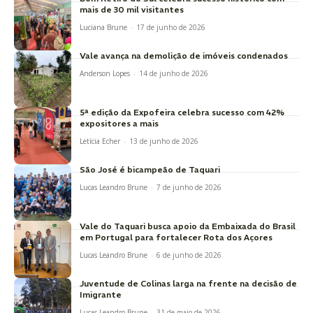
mais de 30 mil visitantes
Luciana Brune
-
17 de junho de 2026
Vale avança na demolição de imóveis condenados
Anderson Lopes
-
14 de junho de 2026
5ª edição da Expofeira celebra sucesso com 42%
expositores a mais
Letícia Echer
-
13 de junho de 2026
São José é bicampeão de Taquari
Lucas Leandro Brune
-
7 de junho de 2026
Vale do Taquari busca apoio da Embaixada do Brasil
em Portugal para fortalecer Rota dos Açores
Lucas Leandro Brune
-
6 de junho de 2026
Juventude de Colinas larga na frente na decisão de
Imigrante
Lucas Leandro Brune
-
31 de maio de 2026