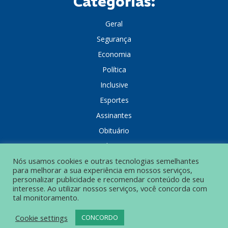
Categorias:
Geral
Segurança
Economia
Política
Inclusive
Esportes
Assinantes
Obituário
Colunistas
Nós usamos cookies e outras tecnologias semelhantes
para melhorar a sua experiência em nossos serviços,
personalizar publicidade e recomendar conteúdo de seu
interesse. Ao utilizar nossos serviços, você concorda com
tal monitoramento.
POLÍTICA DE PRIVACIDADE
Cookie settings
CONCORDO
© Grupo Popular de Comunicação – Todos os direitos reservados.