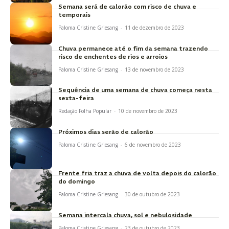
Semana será de calorão com risco de chuva e
temporais
Paloma Cristine Griesang
-
11 de dezembro de 2023
Chuva permanece até o fim da semana trazendo
risco de enchentes de rios e arroios
Paloma Cristine Griesang
-
13 de novembro de 2023
Sequência de uma semana de chuva começa nesta
sexta-feira
Redação Folha Popular
-
10 de novembro de 2023
Próximos dias serão de calorão
Paloma Cristine Griesang
-
6 de novembro de 2023
Frente fria traz a chuva de volta depois do calorão
do domingo
Paloma Cristine Griesang
-
30 de outubro de 2023
Semana intercala chuva, sol e nebulosidade
Paloma Cristine Griesang
-
23 de outubro de 2023