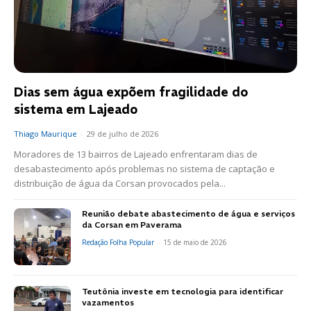
Dias sem água expõem fragilidade do
sistema em Lajeado
Thiago Maurique
-
29 de julho de 2026
Moradores de 13 bairros de Lajeado enfrentaram dias de
desabastecimento após problemas no sistema de captação e
distribuição de água da Corsan provocados pela...
Reunião debate abastecimento de água e serviços
da Corsan em Paverama
Redação Folha Popular
-
15 de maio de 2026
Teutônia investe em tecnologia para identificar
vazamentos