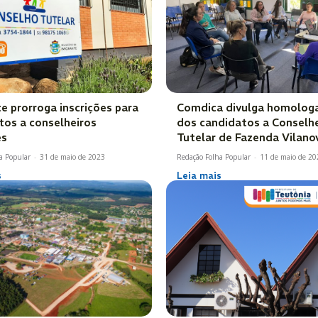
e prorroga inscrições para
Comdica divulga homolog
tos a conselheiros
dos candidatos a Conselh
es
Tutelar de Fazenda Vilano
a Popular
-
31 de maio de 2023
Redação Folha Popular
-
11 de maio de 20
s
Leia mais