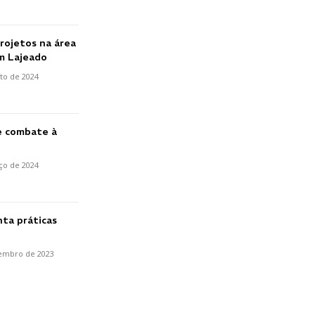
projetos na área
em Lajeado
to de 2024
e combate à
ço de 2024
ta práticas
embro de 2023