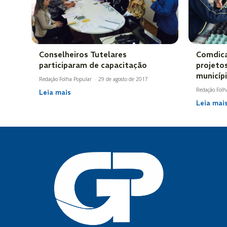
Conselheiros Tutelares
Comdica
participaram de capacitação
projeto
municíp
Redação Folha Popular
-
29 de agosto de 2017
Redação Folh
Leia mais
Leia mai