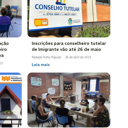
ação
Inscrições para conselheiro tutelar
eiro
de Imigrante vão até 26 de maio
va
Redação Folha Popular
-
28 de abril de 2023
23
Leia mais