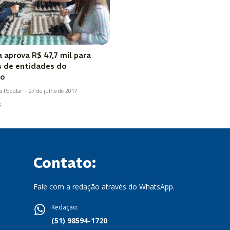
 aprova R$ 47,7 mil para
s de entidades do
io
a Popular
-
27 de julho de 2017
s
Contato:
Fale com a redação através do WhatsApp.
Redação:
(51) 98594-1720