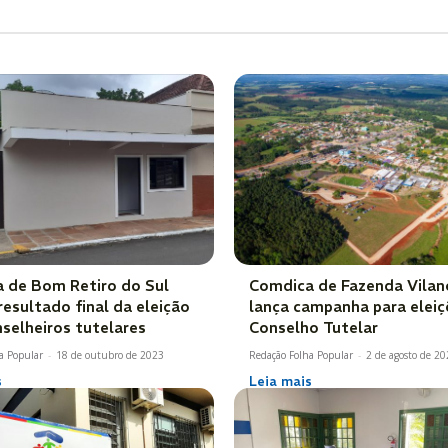
 de Bom Retiro do Sul
Comdica de Fazenda Vilan
resultado final da eleição
lança campanha para elei
nselheiros tutelares
Conselho Tutelar
a Popular
-
18 de outubro de 2023
Redação Folha Popular
-
2 de agosto de 2
s
Leia mais