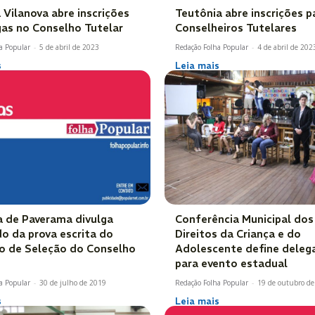
 Vilanova abre inscrições
Teutônia abre inscrições p
gas no Conselho Tutelar
Conselheiros Tutelares
a Popular
-
5 de abril de 2023
Redação Folha Popular
-
4 de abril de 202
s
Leia mais
 de Paverama divulga
Conferência Municipal dos
do da prova escrita do
Direitos da Criança e do
o de Seleção do Conselho
Adolescente define deleg
para evento estadual
a Popular
-
30 de julho de 2019
Redação Folha Popular
-
19 de outubro d
s
Leia mais