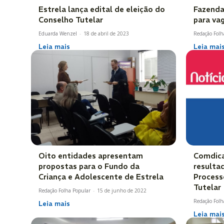
Estrela lança edital de eleição do
Fazenda
Conselho Tutelar
para va
Eduarda Wenzel
-
18 de abril de 2023
Redação Folh
Leia mais
Leia mai
Oito entidades apresentam
Comdica
propostas para o Fundo da
resulta
Criança e Adolescente de Estrela
Process
Tutelar
Redação Folha Popular
-
15 de junho de 2022
Redação Folh
Leia mais
Leia mai