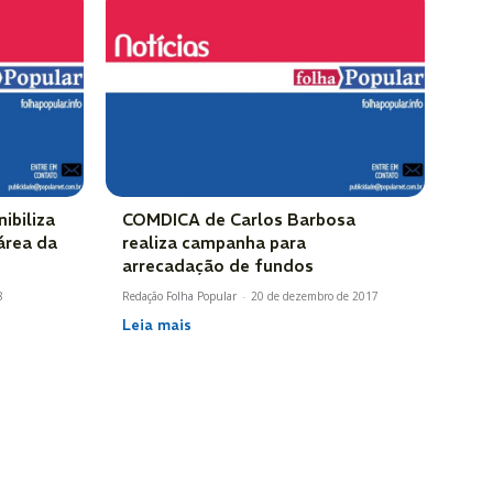
ibiliza
COMDICA de Carlos Barbosa
área da
realiza campanha para
arrecadação de fundos
8
Redação Folha Popular
-
20 de dezembro de 2017
Leia mais