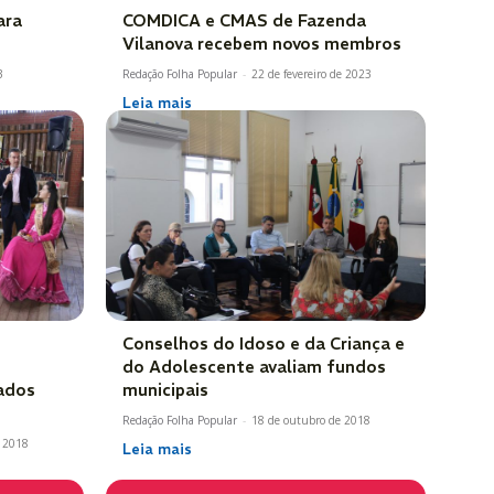
ara
COMDICA e CMAS de Fazenda
Vilanova recebem novos membros
3
Redação Folha Popular
-
22 de fevereiro de 2023
Leia mais
Conselhos do Idoso e da Criança e
do Adolescente avaliam fundos
ados
municipais
Redação Folha Popular
-
18 de outubro de 2018
e 2018
Leia mais