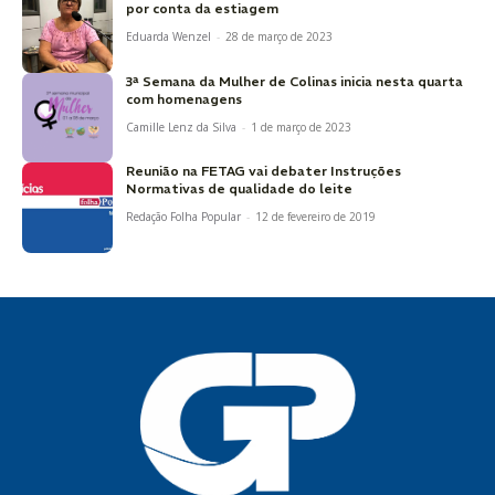
por conta da estiagem
Eduarda Wenzel
-
28 de março de 2023
3ª Semana da Mulher de Colinas inicia nesta quarta
com homenagens
Camille Lenz da Silva
-
1 de março de 2023
Reunião na FETAG vai debater Instruções
Normativas de qualidade do leite
Redação Folha Popular
-
12 de fevereiro de 2019